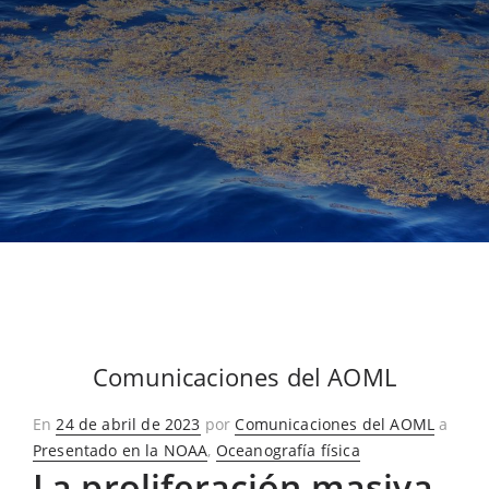
Comunicaciones del AOML
Publicado
En
24 de abril de 2023
por
Comunicaciones del AOML
a
en
Presentado en la NOAA
,
Oceanografía física
La proliferación masiva