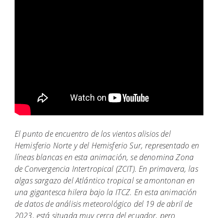
El punto de encuentro de los vientos alisios del
Hemisferio Norte y del Hemisferio Sur, representado en
líneas blancas en esta animación, se denomina Zona
de Convergencia Intertropical (ZCIT). En primavera, las
algas sargazo del Atlántico tropical se amontonan en
una gigantesca hilera bajo la ITCZ. En esta animación
de datos de análisis meteorológico del 19 de abril de
2023, está situada muy cerca del ecuador, pero