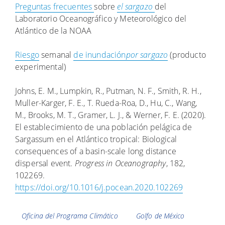
Preguntas frecuentes
sobre
el sargazo
del
Laboratorio Oceanográfico y Meteorológico del
Atlántico de la NOAA
Riesgo
semanal
de inundación
por sargazo
(producto
experimental)
Johns, E. M., Lumpkin, R., Putman, N. F., Smith, R. H.,
Muller-Karger, F. E., T. Rueda-Roa, D., Hu, C., Wang,
M., Brooks, M. T., Gramer, L. J., & Werner, F. E. (2020).
El establecimiento de una población pelágica de
Sargassum en el Atlántico tropical: Biological
consequences of a basin-scale long distance
dispersal event.
Progress in Oceanography
, 182,
102269.
https://doi.org/10.1016/j.pocean.2020.102269
Etiquetas
Oficina del Programa Climático
Golfo de México