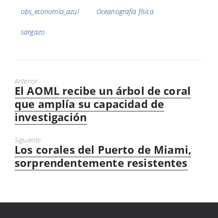
obs_economía_azul
Oceanografía física
sargazo
Anterior
El AOML recibe un árbol de coral
Previous
post:
que amplía su capacidad de
investigación
Siguiente
Los corales del Puerto de Miami,
Next
post:
sorprendentemente resistentes