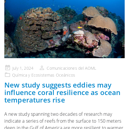
Publicado
July 1, 2024
Comunicaciones del AOML
en
Química y Ecosistemas Oceánicos
New study suggests eddies may
influence coral resilience as ocean
temperatures rise
A new study spanning two decades of research may
indicate a series of reefs from the surface to 150 meters
deep in the Gulf of America are more resilient to warmer