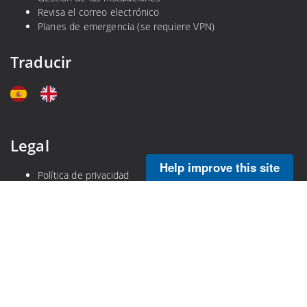
Revisa el correo electrónico
Planes de emergencia (se requiere VPN)
Traducir
Legal
Help improve this site
Política de privacidad
Descargo de responsabilidad
Ley de libertad de información de la NOAA
Calidad de la información
Ley de No Temer
DOC Información en lenguaje sencillo
DOC Gobierno Abierto