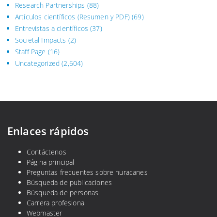
Research Partnerships
(88)
Artículos científicos (Resumen y PDF)
(69)
Entrevistas a científicos
(37)
Societal Impacts
(2)
Staff Page
(16)
Uncategorized
(2,604)
Enlaces rápidos
Contáctenos
Página principal
Preguntas frecuentes sobre huracanes
Búsqueda de publicaciones
Búsqueda de personas
Carrera profesional
Webmaster