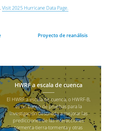
.
Visit 2025 Hurricane Data Page.
e
Proyecto de reanálisis
HWRF a escala de cuenca
El HWRF a escala de cuenca, o HWRF-B,
es un banco de pruebas para la
investigación destinada a mejorar las
predicciones de las interacciones
tormenta-tierra-tormenta y otras