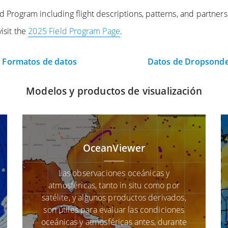
 Program including flight descriptions, patterns, and partners
isit the
2025 Field Program Page
.
Formatos de datos
Datos de Dropsond
Modelos y productos de visualización
OceanViewer
Las observaciones oceánicas y
atmosféricas, tanto in situ como por
satélite, y algunos productos derivados,
son útiles para evaluar las condiciones
oceánicas y atmosféricas antes, durante