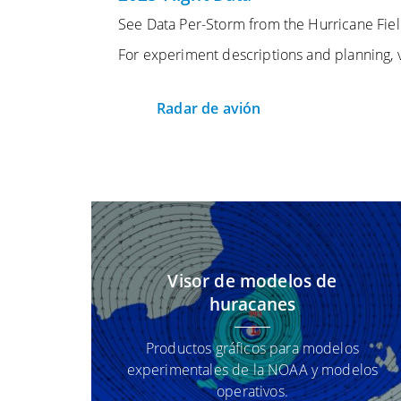
See Data Per-Storm from the Hurricane Field
For experiment descriptions and planning, v
Radar de avión
Visor de modelos de
huracanes
Productos gráficos para modelos
experimentales de la NOAA y modelos
operativos.