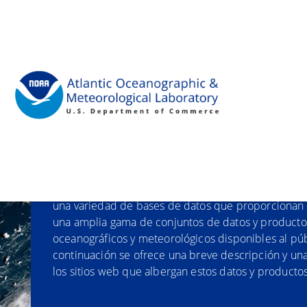
"
Datos y productos
Los esfuerzos de recolección de datos del AOML p
base para gran parte de nuestra investigación. M
una variedad de bases de datos que proporcionan
una amplia gama de conjuntos de datos y producto
oceanográficos y meteorológicos disponibles al púb
continuación se ofrece una breve descripción y una
los sitios web que albergan estos datos y productos