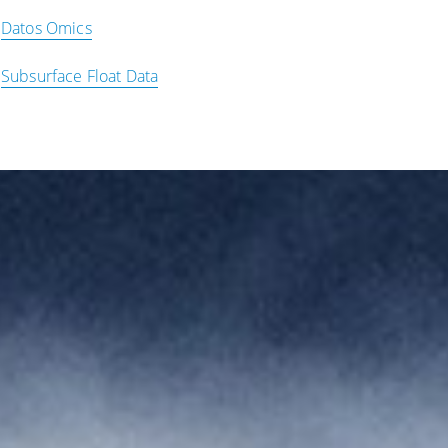
Datos Omics
Subsurface Float Data