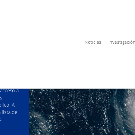
Noticias
Investigació
roveen la
antenemos
 acceso a
s
lico. A
 lista de
.