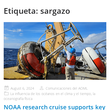
Etiqueta:
sargazo
Publicado
August 6, 2024
Comunicaciones del AOML
en
La influencia de
los océanos en el clima y el tiempo
, la
oceanografía física
NOAA research cruise supports key