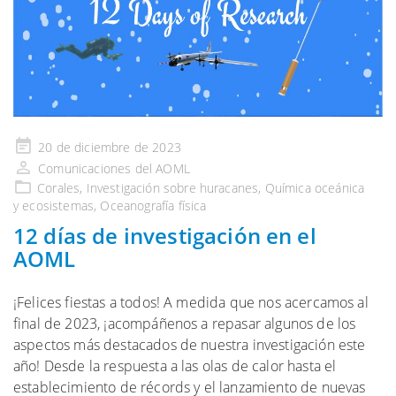
Publicado
20 de diciembre de 2023
en
Comunicaciones del AOML
Corales
,
Investigación sobre huracanes
,
Química oceánica
y ecosistemas
,
Oceanografía física
12 días de investigación en el
AOML
¡Felices fiestas a todos! A medida que nos acercamos al
final de 2023, ¡acompáñenos a repasar algunos de los
aspectos más destacados de nuestra investigación este
año! Desde la respuesta a las olas de calor hasta el
establecimiento de récords y el lanzamiento de nuevas