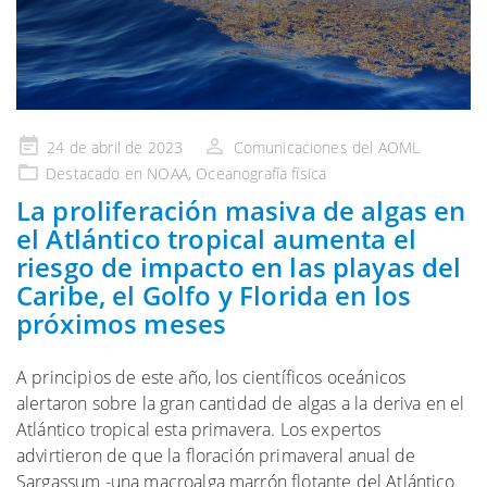
Publicado
24 de abril de 2023
Comunicaciones del AOML
en
Destacado en NOAA
,
Oceanografía física
La proliferación masiva de algas en
el Atlántico tropical aumenta el
riesgo de impacto en las playas del
Caribe, el Golfo y Florida en los
próximos meses
A principios de este año, los científicos oceánicos
alertaron sobre la gran cantidad de algas a la deriva en el
Atlántico tropical esta primavera. Los expertos
advirtieron de que la floración primaveral anual de
Sargassum -una macroalga marrón flotante del Atlántico