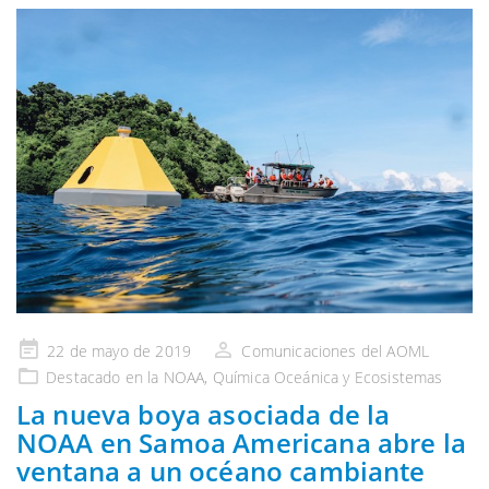
Publicado
22 de mayo de 2019
Comunicaciones del AOML
en
Destacado
en la NOAA
, Química Oceánica
y Ecosistemas
La nueva boya asociada de la
NOAA en Samoa Americana abre la
ventana a un océano cambiante