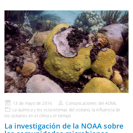
Publicado
13 de mayo de 2016
Comunicaciones del AOML
en
La química y los
ecosistemas del océano, la influencia de
los océanos en el clima
y el tiempo
La investigación de la NOAA sobre