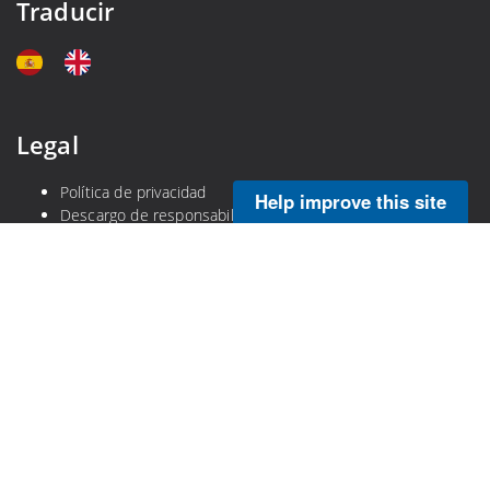
Traducir
Legal
Política de privacidad
Help improve this site
Descargo de responsabilidad
Ley de libertad de información de la NOAA
Calidad de la información
Ley de No Temer
DOC Información en lenguaje sencillo
DOC Gobierno Abierto
Copyright © 2025 NOAA's Atlantic Oceanographic and