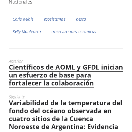
Nacionales.
Etiquetas
Chris Kelble
ecosistemas
pesca
Kelly Montenero
observaciones oceánicas
Anterior
Científicos de AOML y GFDL inician
Puesto
anterior:
un esfuerzo de base para
fortalecer la colaboración
Siguiente
Variabilidad de la temperatura del
Próximo
mensaje:
fondo del océano observada en
cuatro sitios de la Cuenca
Noroeste de Argentina: Evidencia