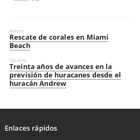
Anterior
Rescate de corales en Miami
Entrada
anterior:
Beach
Siguiente
Treinta años de avances en la
Next
post:
previsión de huracanes desde el
huracán Andrew
Enlaces rápidos