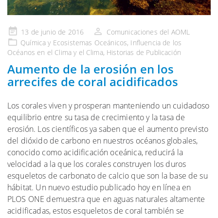
Publicado
13 de junio de 2016
Comunicaciones del AOML
en
Química y Ecosistemas
Oceánicos, Influencia de
los
Océanos en el Clima y el
Clima,
Historias de Publicación
Aumento de la erosión en los
arrecifes de coral acidificados
Los corales viven y prosperan manteniendo un cuidadoso
equilibrio entre su tasa de crecimiento y la tasa de
erosión. Los científicos ya saben que el aumento previsto
del dióxido de carbono en nuestros océanos globales,
conocido como acidificación oceánica, reducirá la
velocidad a la que los corales construyen los duros
esqueletos de carbonato de calcio que son la base de su
hábitat. Un nuevo estudio publicado hoy en línea en
PLOS ONE demuestra que en aguas naturales altamente
acidificadas, estos esqueletos de coral también se