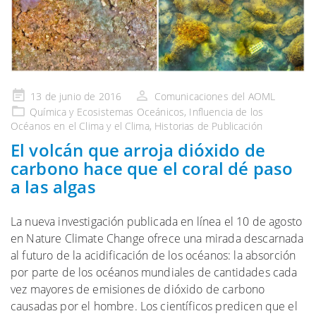
Publicado
13 de junio de 2016
Comunicaciones del AOML
en
Química y Ecosistemas
Oceánicos, Influencia de
los
Océanos en el Clima y el
Clima,
Historias de Publicación
El volcán que arroja dióxido de
carbono hace que el coral dé paso
a las algas
La nueva investigación publicada en línea el 10 de agosto
en Nature Climate Change ofrece una mirada descarnada
al futuro de la acidificación de los océanos: la absorción
por parte de los océanos mundiales de cantidades cada
vez mayores de emisiones de dióxido de carbono
causadas por el hombre. Los científicos predicen que el