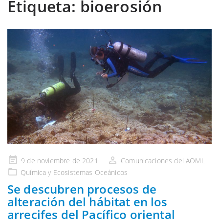
Etiqueta:
bioerosión
Publicado
9 de noviembre de 2021
Comunicaciones del AOML
en
Química y Ecosistemas Oceánicos
Se descubren procesos de
alteración del hábitat en los
arrecifes del Pacífico oriental