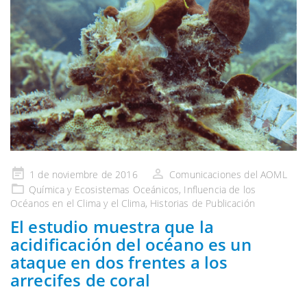
Publicado
1 de noviembre de 2016
Comunicaciones del AOML
en
Química y Ecosistemas
Oceánicos, Influencia de
los
Océanos en el Clima y el
Clima,
Historias de Publicación
El estudio muestra que la
acidificación del océano es un
ataque en dos frentes a los
arrecifes de coral