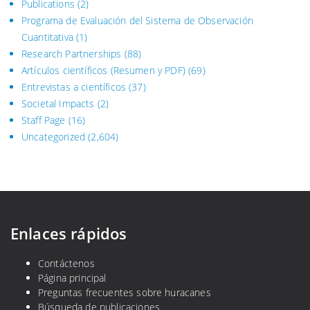
Publications
(2)
Programa de Evaluación del Sistema
de Observación
Cuantitativa (1)
Research Partnerships
(88)
Artículos científicos (Resumen y PDF)
(69)
Entrevistas a científicos
(37)
Societal Impacts
(2)
Staff Page
(16)
Uncategorized
(2,604)
Enlaces rápidos
Contáctenos
Página principal
Preguntas frecuentes sobre huracanes
Búsqueda de publicaciones