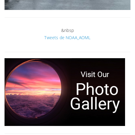
&nbsp
Tweets de NOAA_AOML