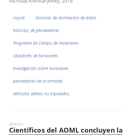
Nicholas Komisarjevsky, 2016
Etiquetas
coyote
historias de asimilación de datos
historias_de_planeadores
Programa de Campo de Huracanes
cazadores de huracanes
investigación sobre huracanes
planeadores de la armada
vehículos aéreos no tripulados
Anterior
Científicos del AOML concluyen la
Puesto