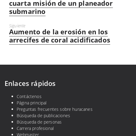
anterior:
cuarta misión de un planeador
submarino
Siguiente
Aumento de la erosión en los
Próximo
mensaje:
arrecifes de coral acidificados
Enlaces rápidos
Contáctenos
Página principal
Preguntas frecuentes sobre huracanes
Búsqueda de publicaciones
Búsqueda de personas
Carrera profesional
Webmaster