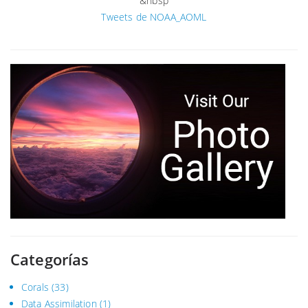
&nbsp
Tweets de NOAA_AOML
Categorías
Corals
(33)
Data Assimilation
(1)