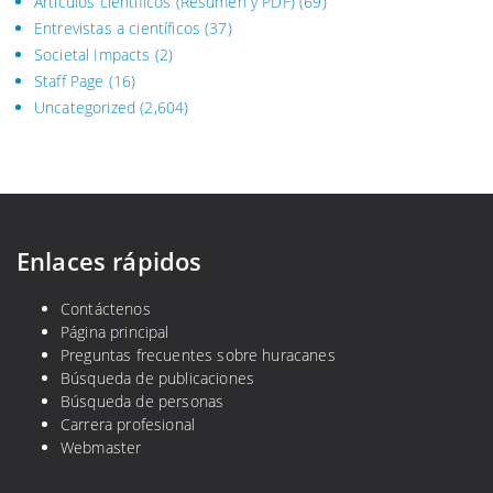
Artículos científicos (Resumen y PDF)
(69)
Entrevistas a científicos
(37)
Societal Impacts
(2)
Staff Page
(16)
Uncategorized
(2,604)
Enlaces rápidos
Contáctenos
Página principal
Preguntas frecuentes sobre huracanes
Búsqueda de publicaciones
Búsqueda de personas
Carrera profesional
Webmaster