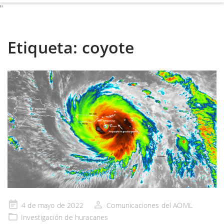
"
Etiqueta:
coyote
Publicado
4 de mayo de 2022
Comunicaciones del AOML
en
Investigación de huracanes