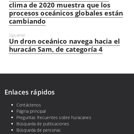
post:
clima de 2020 muestra que los
procesos oceánicos globales están
cambiando
Siguiente
Un dron oceánico navega hacia el
Next
post:
huracán Sam, de categoría 4
Enlaces rápidos
Contáctenos
Página principal
Preguntas frecuentes sobre huracanes
Búsqueda de publicaciones
Búsqueda de personas