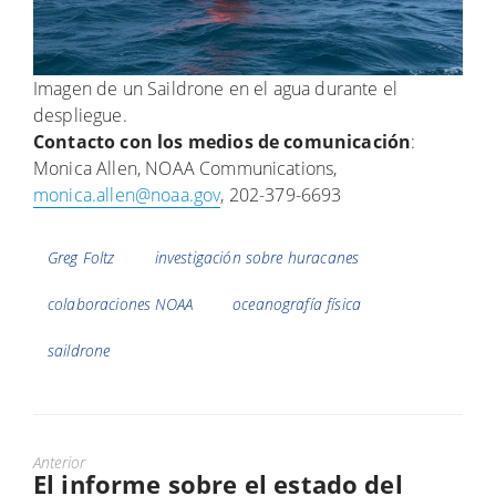
Imagen de un Saildrone en el agua durante el
despliegue.
Contacto con los medios de comunicación
:
Monica Allen, NOAA Communications,
monica.allen@noaa.gov
, 202-379-6693
Etiquetas
Greg Foltz
investigación sobre huracanes
colaboraciones NOAA
oceanografía física
saildrone
Anterior
El informe sobre el estado del
Previous