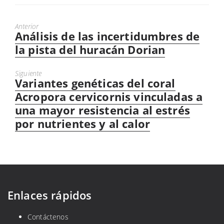
Anterior
Análisis de las incertidumbres de
Previous
post:
la pista del huracán Dorian
Siguiente
Variantes genéticas del coral
Siguiente
entrada:
Acropora cervicornis vinculadas a
una mayor resistencia al estrés
por nutrientes y al calor
Enlaces rápidos
Contáctenos