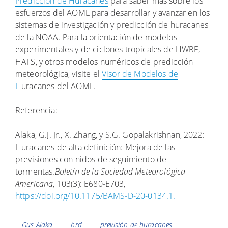
Predicción de Huracanes
para saber más sobre los
esfuerzos del AOML para desarrollar y avanzar en los
sistemas de investigación y predicción de huracanes
de la NOAA. Para la orientación de modelos
experimentales y de ciclones tropicales de HWRF,
HAFS, y otros modelos numéricos de predicción
meteorológica, visite el
Visor de Modelos de
H
uracanes del AOML.
Referencia:
Alaka, G.J. Jr., X. Zhang, y S.G. Gopalakrishnan, 2022:
Huracanes de alta definición: Mejora de las
previsiones con nidos de seguimiento de
tormentas.
Boletín de la Sociedad Meteorológica
Americana
, 103(3): E680-E703,
https://doi.org/10.1175/BAMS-D-20-0134.1.
Etiquetas
Gus Alaka
hrd
previsión de huracanes