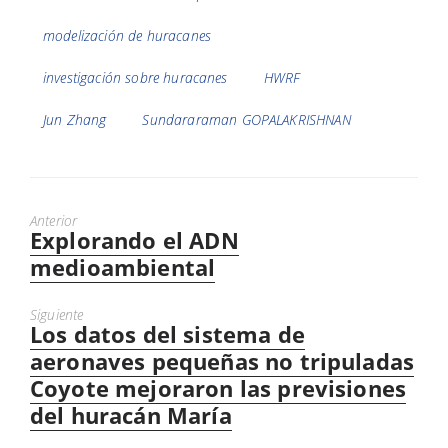
modelización de huracanes
investigación sobre huracanes
HWRF
Jun Zhang
Sundararaman GOPALAKRISHNAN
Anterior
Explorando el ADN
Entrada
anterior:
medioambiental
Siguiente
Los datos del sistema de
Next
post:
aeronaves pequeñas no tripuladas
Coyote mejoraron las previsiones
del huracán María