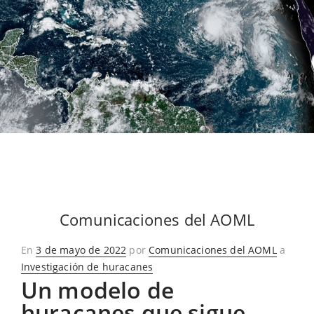
Comunicaciones del AOML
Publicado
En
3 de mayo de 2022
por
Comunicaciones del AOML
a
en
Investigación de huracanes
Un modelo de
huracanes que sigue