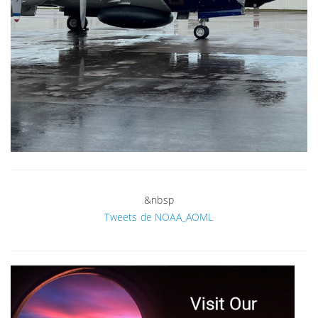
&nbsp
Tweets de NOAA_AOML