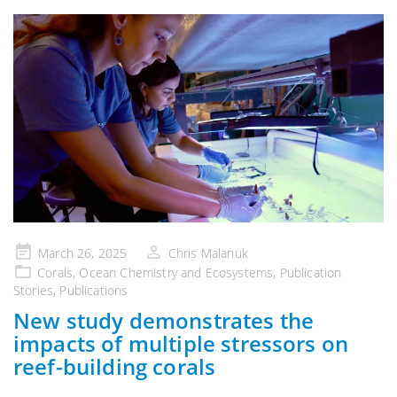
Publicado
March 26, 2025
Chris Malanuk
en
Corals
,
Ocean Chemistry and Ecosystems
,
Publication
Stories
,
Publications
New study demonstrates the
impacts of multiple stressors on
reef-building corals