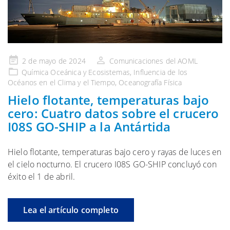
Publicado
2 de mayo de 2024
Comunicaciones del AOML
en
Química Oceánica y Ecosistemas
,
Influencia de los
Océanos en el Clima y el Tiempo
,
Oceanografía Física
Hielo flotante, temperaturas bajo
cero: Cuatro datos sobre el crucero
I08S GO-SHIP a la Antártida
Hielo flotante, temperaturas bajo cero y rayas de luces en
el cielo nocturno. El crucero I08S GO-SHIP concluyó con
éxito el 1 de abril.
Lea el artículo completo