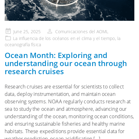
Publicado
June 25, 2025
Comunicaciones del AOML
en
La influencia de
los océanos en el clima y el tiempo
, la
oceanografía física
Ocean Month: Exploring and
understanding our ocean through
research cruises
Research cruises are essential for scientists to collect
data, deploy instrumentation, and maintain ocean
observing systems. NOAA regularly conducts research at
sea to study the ocean and atmosphere, advancing our
understanding of the ocean, monitoring ocean conditions,
and ensuring sustainable fisheries and healthy marine
habitats. These expeditions provide essential data for
weather prediction, ocean acidification […]