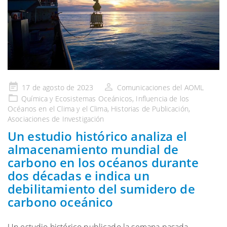
Publicado
17 de agosto de 2023
Comunicaciones del AOML
en
Química y Ecosistemas
Oceánicos, Influencia de
los
Océanos en el Clima y el
Clima,
Historias de Publicación
,
Asociaciones
de Investigación
Un estudio histórico analiza el
almacenamiento mundial de
carbono en los océanos durante
dos décadas e indica un
debilitamiento del sumidero de
carbono oceánico