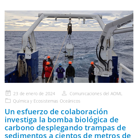
Publicado
23 de enero de 2024
Comunicaciones del AOML
en
Química y Ecosistemas Oceánicos
Un esfuerzo de colaboración
investiga la bomba biológica de
carbono desplegando trampas de
sedimentos a cientos de metros de