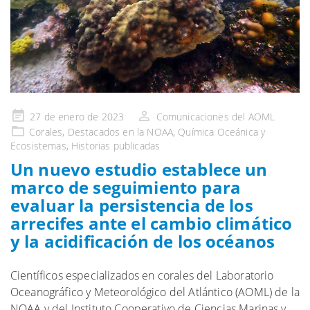
Publicado
27 de enero de 2023
Comunicaciones del AOML
en
Corales
,
Destacados en la NOAA
,
Química Oceánica y
Ecosistemas
,
Historias publicadas
Un nuevo estudio establece un
marco de seguimiento para
evaluar la persistencia de los
arrecifes ante el cambio climático
y la acidificación de los océanos
Científicos especializados en corales del Laboratorio
Oceanográfico y Meteorológico del Atlántico (AOML) de la
NOAA y del Instituto Cooperativo de Ciencias Marinas y