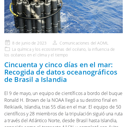
Publicado
8 de junio de 2023
Comunicaciones del AOML
en
La química y los
ecosistemas del océano, la influencia de
los océanos en el clima
y el tiempo
Cincuenta y cinco días en el mar:
Recogida de datos oceanográficos
de Brasil a Islandia
El 9 de mayo, un equipo de científicos a bordo del buque
Ronald H. Brown de la NOAA llegó a su destino final en
Reikiavik, Islandia, tras 55 días en el mar. El equipo de 50
científicos y 28 miembros de la tripulación siguió una ruta
a través del Atlántico Norte, desde Brasil hasta Islandia,