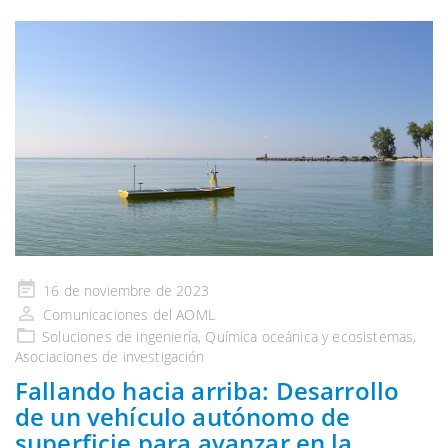
Publicado
16 de noviembre de 2023
en
Comunicaciones del AOML
Soluciones de ingeniería
,
Química oceánica y ecosistemas
,
Asociaciones de investigación
Fallando hacia arriba: Desarrollo
de un vehículo autónomo de
superficie para avanzar en la