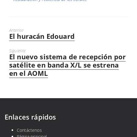
Anterior
El huracán Edouard
Puesto
anterior:
Siguiente
El nuevo sistema de recepción por
Próximo
mensaje:
satélite en banda X/L se estrena
en el AOML
Enlaces rápidos
Contáctenos
Página principal