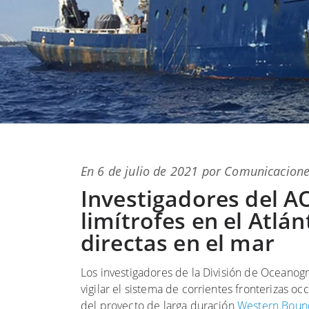
Publicado
En
6 de julio de 2021
por
Comunicacione
en
Investigadores del A
limítrofes en el Atl
directas en el mar
Los investigadores de la División de Oceanog
vigilar el sistema de corrientes fronterizas o
del proyecto de larga duración
Western Bound