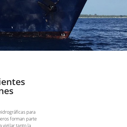
ientes
ones
idrográficas para
uceros forman parte
vigilar tanto la