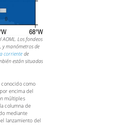
del AOML. Los fondeos
a), y manómetros de
la corriente
de
ambién están situadas
os conocido como
 por encima del
on múltiples
 la columna de
ondo mediante
 el lanzamiento del