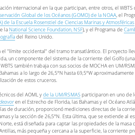
ción internacional en la que participan, entre otros, el WBTS
Observación Global de los Océanos (GOMO) de la NOAA
, el Pro
 de la Escuela Rosenstiel de Ciencias Marinas y Atmosféricas
de la
National Science Foundation, NSF
), y el Programa de
Camb
ografía
del Reino Unido.
l "límite occidental" del tramo transatlántico. El proyecto lle
ida, un componente del sistema de la corriente del Golfo (una
. El WBTS también trabaja con sus socios de MOCHA en UM/RSMA
as Bahamas a lo largo de 26,5°N hasta 69,5°W aproximadament
ización de estos cruceros.
 técnicos del AOML y
de la UM/RSMAS
participaron en uno de l
deavor
en el Estrecho de Florida, las Bahamas y el Océano Atlá
días de duración, proporcionó mediciones directas de la corrien
as y la sección de 26,5°N. Esta última, que se extiende al est
 Norte, está diseñada para captar las propiedades de la masa d
s Antillas, más pequeña y cercana a la superficie, la corriente p