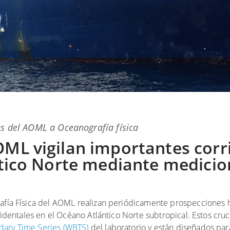
s del AOML
a
Oceanografía física
OML vigilan importantes corr
ántico Norte mediante medici
rafía Física del AOML realizan periódicamente prospecciones h
ccidentales en el Océano Atlántico Norte subtropical. Estos cr
ary Time Series (WBTS)
del laboratorio y están diseñados para 