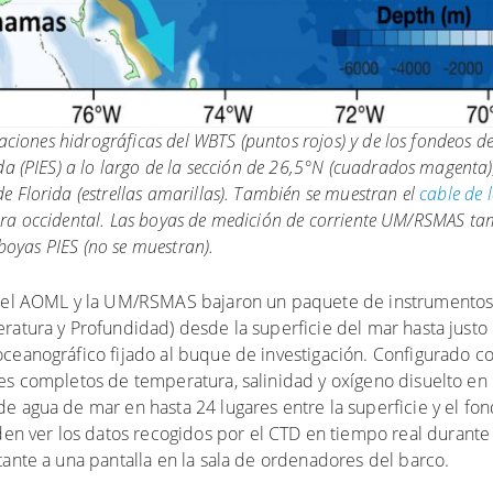
taciones hidrográficas del WBTS (puntos rojos) y de los fondeos 
da (PIES) a lo largo de la sección de 26,5°N (cuadrados magent
 Florida (estrellas amarillas). También se muestran el
cable de 
ontera occidental. Las boyas de medición de corriente UM/RSMAS t
 boyas PIES (no se muestran).
es del AOML y la UM/RSMAS bajaron un paquete de instrument
ratura y Profundidad) desde la superficie del mar hasta justo
oceanográfico fijado al buque de investigación. Configurado c
les completos de temperatura, salinidad y oxígeno disuelto en
de agua de mar en hasta 24 lugares entre la superficie y el f
den ver los datos recogidos por el CTD en tiempo real durante
tante a una pantalla en la sala de ordenadores del barco.