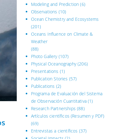
Modeling and Prediction
(6)
Observations
(10)
Ocean Chemistry and Ecosystems
(201)
Oceans Influence on Climate &
Weather
(88)
Photo Gallery
(107)
Physical Oceanography
(206)
Presentations
(1)
Publication Stories
(57)
Publications
(2)
Programa de Evaluación del Sistema
de Observación Cuantitativa (1)
Research Partnerships
(88)
Artículos científicos (Resumen y PDF)
os
(69)
Entrevistas a científicos
(37)
Societal Impacts
(2)