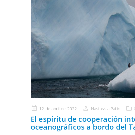
Publicado
12 de abril de 2022
Nastassia Patin
en
El espíritu de cooperación in
oceanográficos a bordo del T