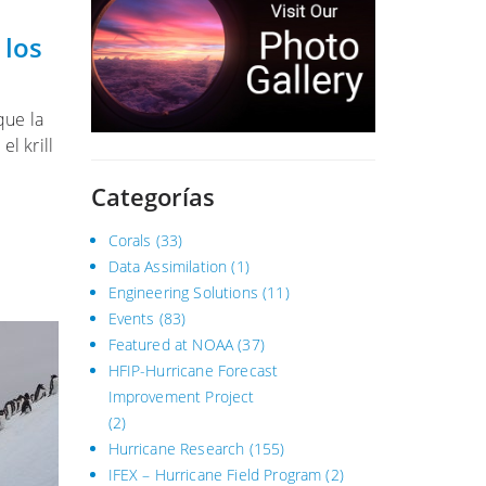
 los
que la
l krill
Categorías
Corals
(33)
Data Assimilation
(1)
Engineering Solutions
(11)
Events
(83)
Featured at NOAA
(37)
HFIP-Hurricane Forecast
Improvement Project
(2)
Hurricane Research
(155)
IFEX – Hurricane Field Program
(2)