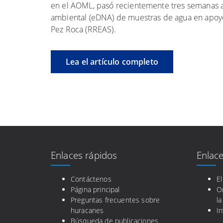
en el AOML, pasó recientemente tres semanas
ambiental (eDNA) de muestras de agua en apoyo
Pez Roca (RREAS).
Lea el artículo completo
Enlaces rápidos
Enlace
Contáctenos
E
Página principal
O
Preguntas frecuentes sobre
la
huracanes
In
Búsqueda de publicaciones