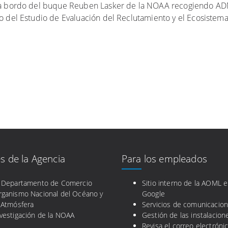
 a bordo del buque Reuben Lasker de la NOAA recogiendo A
 del Estudio de Evaluación del Reclutamiento y el Ecosistema
s de la Agencia
Para los empleados
l Departamento de Comercio
Sitio interno de la AOML 
rganismo Nacional del Océano y
Google
 Atmósfera
Servicios de comunicacio
vestigación de la NOAA
Gestión de las instalacion
Revisa el correo electróni