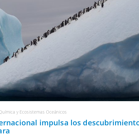
Química y Ecosistemas Oceánicos
ternacional impulsa los descubrimient
ara