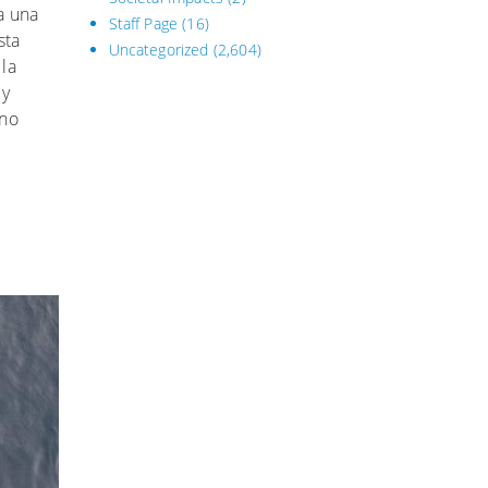
ba una
Staff Page
(16)
sta
Uncategorized
(2,604)
 la
 y
ano