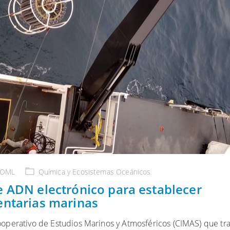
AOML
Química y Ecosistemas Oceánicos
e ADN electrónico para establecer
entarias marinas
o Cooperativo de Estudios Marinos y Atmosféricos (CIMAS) que tr