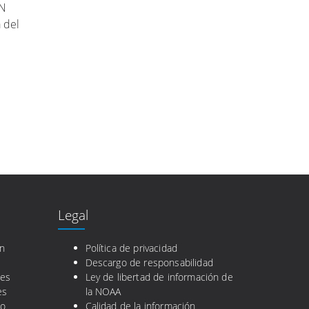
DN
 del
Legal
en
Política de privacidad
Descargo de responsabilidad
nes
Ley de libertad de información de
es
la NOAA
co
Calidad de la información