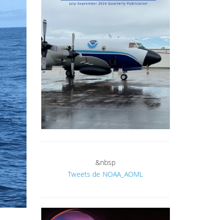
&nbsp
Tweets de NOAA_AOML