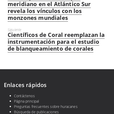
anterior:
meridiano en el Atlántico Sur
revela los vínculos con los
monzones mundiales
Siguiente
Científicos de Coral reemplazan la
Próximo
mensaje:
instrumentación para el estudio
de blanqueamiento de corales
Enlaces rápidos
Contáctenos
Página principal
Preguntas frecuentes sobre huracanes
Búsqueda de publicaciones