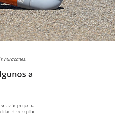
de huracanes
,
lgunos a
uevo avión pequeño
acidad de recopilar