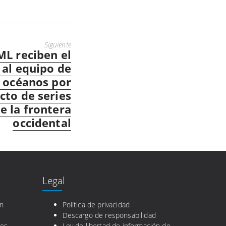
Siguiente
ML reciben el
al equipo de
s océanos por
cto de series
e la frontera
occidental
Legal
en
Política de privacidad
Descargo de responsabilidad
nes
Ley de libertad de información de