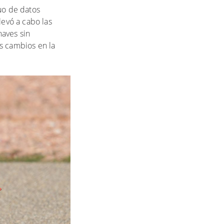
uo de datos
levó a cabo las
naves sin
os cambios en la