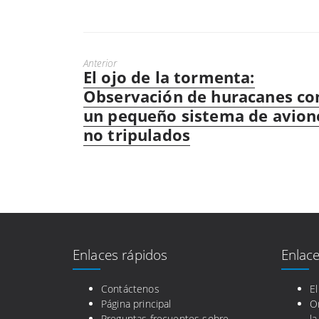
Anterior
El ojo de la tormenta:
Entrada
anterior:
Observación de huracanes co
un pequeño sistema de avion
no tripulados
Enlaces rápidos
Enlace
Contáctenos
E
Página principal
O
Preguntas frecuentes sobre
la