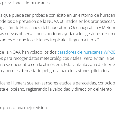
s previsiones de huracanes.
ez que pueda ser probada con éxito en un entorno de huracan
delos de previsión de la NOAA utilizados en los pronósticos",
stigación de Huracanes del Laboratorio Oceanográfico y Meteor
stas nuevas observaciones podrían ayudar a los gestores de e
antes de que los ciclones tropicales lleguen a tierra".
 de la NOAA han volado los dos
cazadores de huracanes WP-3
es para recoger datos meteorológicos vitales. Pero evitan la p
o se encuentra con la atmósfera. Esta violenta zona de fuertes
cos, pero es demasiado peligrosa para los aviones pilotados.
urricane Hunters sueltan sensores atados a paracaídas, conoci
a el océano, registrando la velocidad y dirección del viento, l
.
r pronto una mejor visión.