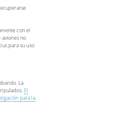
 recuperarse
amente con el
e aviones no
tius para su uso
robando. La
tripulados.
El
tigación para la