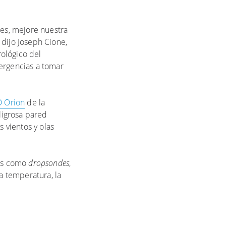
es, mejore nuestra
 dijo Joseph Cione,
ológico del
mergencias a tomar
D Orion
de la
eligrosa pared
 vientos y olas
dos como
dropsondes
,
a temperatura, la