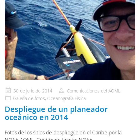
Publicado
30 de julio de 2014
Comunicaciones del AOML
en
Galería
de fotos,
Oceanografía Física
Despliegue de un planeador
oceánico en 2014
Fotos de los sitios de despliegue en el Caribe por la
NOAA AOML. Crédito de la foto: NOAA