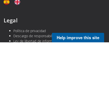
Legal
Política de privacidad
Descargo de responsabilidad
Help improve this site
Ley de libertad de información de la NOAA
Calidad de la información
Ley de No Temer
DOC Información en lenguaje sencillo
DOC Gobierno Abierto
Copyright © 2025 NOAA's Atlantic Oceanographic and
Meteorological Laboratory. All Rights Reserved.
Proudly powered by
Visual Composer
and
WordPress