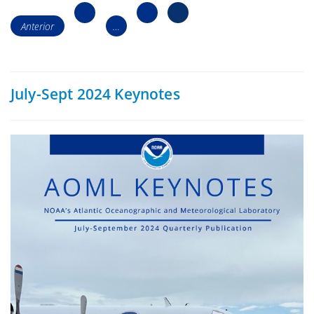
Navegación
Página
Página10
Página11
de
Anterior
…
1
los
puestos
July-Sept 2024 Keynotes