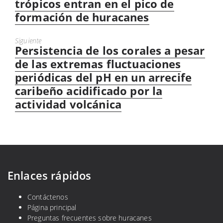
trópicos entran en el pico de
formación de huracanes
Siguiente
Persistencia de los corales a pesar
Next
post:
de las extremas fluctuaciones
periódicas del pH en un arrecife
caribeño acidificado por la
actividad volcánica
Enlaces rápidos
Contáctenos
Página principal
Preguntas frecuentes sobre huracanes