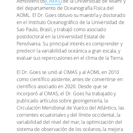
Atmosféricos
(CIMAS)
de la Universidad de Miami y
O
c
del departamento de Oceanografía Física del
p
o
AOML. El Dr. Goes obtuvo su maestría y doctorado
p
n
en el Instituto Oceanográfico de la Universidad de
o
t
Sao Paulo, Brasil, y trabajó como asociado
r
i
postdoctoral en la Universidad Estatal de
t
n
Pensilvania. Su principal interés es comprender y
u
u
predecir la variabilidad oceánica a gran escala, y
n
a
evaluar sus repercusiones en el clima de la Tierra.
i
s
t
p
El Dr. Goes se unió al CIMAS y al AOML en 2010
y
a
como científico asistente, antes de convertirse en
P
r
científico asociado en 2020. Desde que se
r
a
incorporó al CIMAS, el Dr. Goes ha trabajado y
o
e
publicado artículos sobre geoingeniería, la
g
s
Circulación Meridional de Vuelco del Atlántico, las
r
t
corrientes ecuatoriales y del límite occidental, la
a
i
variabilidad del nivel del mar, la optimización del
m
m
sistema de observación de los océanos, la mejora
a