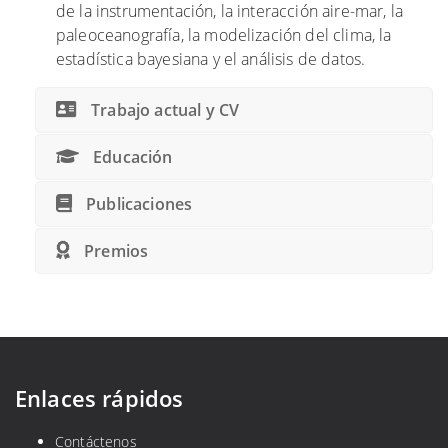
de la instrumentación, la interacción aire-mar, la
r
paleoceanografía, la modelización del clima, la
l
estadística bayesiana y el análisis de datos.
a
A
Trabajo actual y CV
M
O
Educación
C
a
Publicaciones
2
2
Premios
,
5
°
S
Enlaces rápidos
Contáctenos