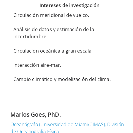
Intereses de investigación
t
t
n
2
2
e
Circulación meridional de vuelco.
2
0
r
,
,
o
Análisis de datos y estimación de la
2
2
d
incertidumbre.
0
0
e
2
2
2
Circulación oceánica a gran escala.
4
4
0
2
Interacción aire-mar.
S
V
4
t
o
Cambio climático y modelización del clima.
a
y
U
t
a
n
e
g
n
o
e
u
f
o
e
Marlos Goes, PhD.
t
f
v
h
c
o
Oceanógrafo (Universidad de Miami/CIMAS), División
e
o
m
de Oceanografía Física