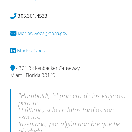
C
l
é
l
l
t
305.361.4533
i
a
o
m
b
d
Marlos.Goes@noaa.gov
a
o
o
t
r
c
e
a
a
Marlos_Goes
i
t
r
n
i
t
4301 Rickenbacker Causeway
2
o
o
Miami, Florida 33149
0
n
g
2
:
r
3
T
á
"Humboldt, 'el primero de los viajeros',
R
h
f
pero no
e
e
i
El último, si los relatos tardíos son
l
X
c
exactos,
e
B
o
Inventado, por algún nombre que he
a
T
u
olvidado,