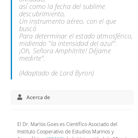
s
N
t
así como la fecha del sublime
e
e
i
descubrimiento,
d
t
l
Un instrumento aéreo, con el que
w
i
buscó
o
z
Para determinar el estado atmosférico,
r
a
midiendo "la intensidad del azul":
k
o
¡Oh, Señora Amphitrite! Déjame
a
b
medirte".
n
s
d
e
(Adaptado de Lord Byron)
t
r
h
v
e
a
S
c
Acerca de
h
i
i
o
p
n
El Dr. Marlos Goes es Científico Asociado del
O
e
Instituto Cooperativo de Estudios Marinos y
f
s