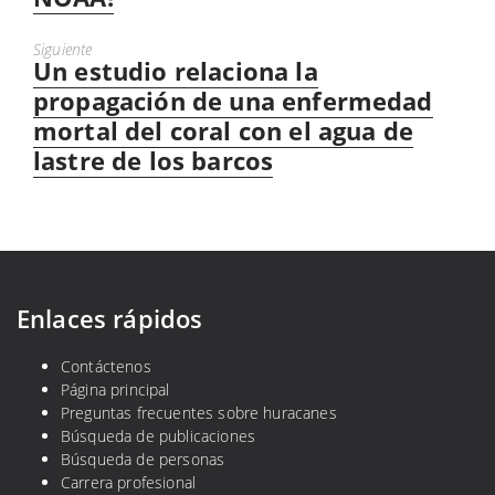
Siguiente
Un estudio relaciona la
Next
post:
propagación de una enfermedad
mortal del coral con el agua de
lastre de los barcos
Enlaces rápidos
Contáctenos
Página principal
Preguntas frecuentes sobre huracanes
Búsqueda de publicaciones
Búsqueda de personas
Carrera profesional