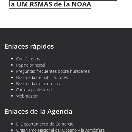
mensaje:
la UM RSMAS de la NOAA
Enlaces rápidos
Contáctenos
Página principal
Preguntas frecuentes sobre huracanes
Búsqueda de publicaciones
Búsqueda de personas
Carrera profesional
Webmaster
Enlaces de la Agencia
El Departamento de Comercio
Organismo Nacional del Océano y la Atmósfera