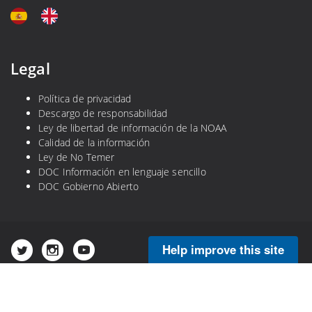
Legal
Política de privacidad
Descargo de responsabilidad
Ley de libertad de información de la NOAA
Calidad de la información
Ley de No Temer
DOC Información en lenguaje sencillo
DOC Gobierno Abierto
Help improve this site
Copyright © 2025 NOAA's Atlantic Oceanographic and
Meteorological Laboratory. All Rights Reserved.
Proudly powered by
Visual Composer
and
WordPress