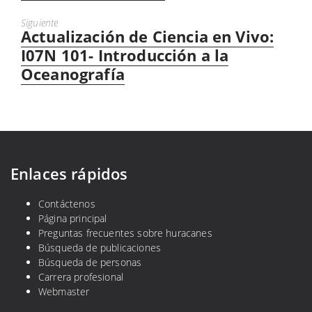
Siguiente
Actualización de Ciencia en Vivo:
Próximo
mensaje:
I07N 101- Introducción a la
Oceanografía
Enlaces rápidos
Contáctenos
Página principal
Preguntas frecuentes sobre huracanes
Búsqueda de publicaciones
Búsqueda de personas
Carrera profesional
Webmaster