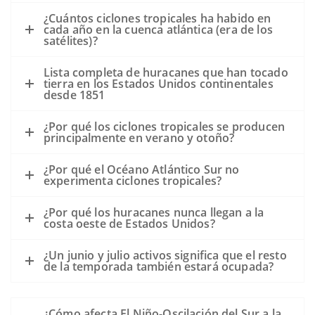
Los fuertes vientos y los mares se
¿Cuántos ciclones tropicales ha habido en
mezclarán y "capearán" el aceite que
cada año en la cuenca atlántica (era de los
puede ayudar a acelerar el proceso de
satélites)?
biodegradación.
Lista completa de huracanes que han tocado
Los vientos fuertes pueden distribuir el
tierra en los Estados Unidos continentales
petróleo en una zona más amplia, pero
desde 1851
es difícil modelar exactamente dónde
¿Por qué los ciclones tropicales se producen
puede ser transportado el petróleo.
principalmente en verano y otoño?
El movimiento del petróleo dependería
en gran medida de la trayectoria del
¿Por qué el Océano Atlántico Sur no
experimenta ciclones tropicales?
huracán.
Las oleadas de las tormentas pueden
¿Por qué los huracanes nunca llegan a la
llevar el petróleo a la costa y al interior
costa oeste de Estados Unidos?
hasta donde llega la oleada. Los
¿Un junio y julio activos significa que el resto
escombros resultantes del huracán
de la temporada también estará ocupada?
pueden estar contaminados por el
petróleo del incidente del Deepwater
Horizon, pero también por otros
¿Cómo afecta El Niño-Oscilación del Sur a la