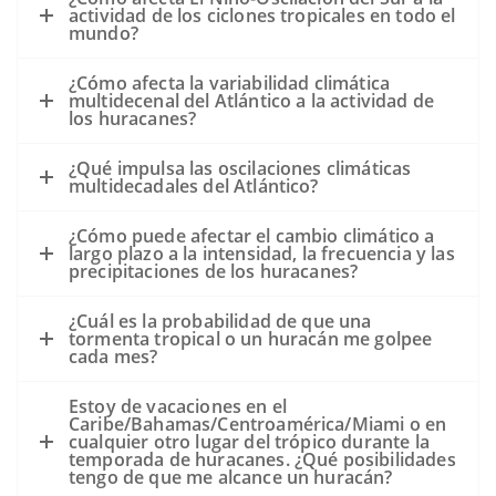
actividad de los ciclones tropicales en todo el
derrames de petróleo que puedan
mundo?
ocurrir durante la tormenta.
Los vientos de un huracán giran en
¿Cómo afecta la variabilidad climática
multidecenal del Atlántico a la actividad de
sentido contrario a las agujas del reloj.
los huracanes?
Por lo tanto, en TÉRMINOS MUY
GENERALES:
¿Qué impulsa las oscilaciones climáticas
multidecadales del Atlántico?
Un huracán que pase al oeste de la
marea negra podría llevar el petróleo a la
¿Cómo puede afectar el cambio climático a
costa.
largo plazo a la intensidad, la frecuencia y las
precipitaciones de los huracanes?
Un huracán que pase al este de una
marea negra podría alejar el petróleo de
¿Cuál es la probabilidad de que una
tormenta tropical o un huracán me golpee
la costa.
cada mes?
Sin embargo, los detalles de la evolución
de la tormenta, la pista, la velocidad del
Estoy de vacaciones en el
Caribe/Bahamas/Centroamérica/Miami o en
viento, el tamaño, el movimiento de
cualquier otro lugar del trópico durante la
avance y la intensidad son todos
temporada de huracanes. ¿Qué posibilidades
tengo de que me alcance un huracán?
desconocidos en este momento y