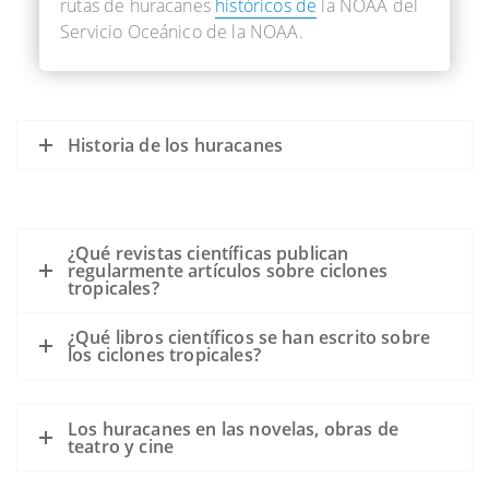
rutas de huracanes
históricos de
la NOAA del
ampliamente.
Servicio Oceánico de la NOAA.
Docenas de derrames importantes y
cientos de derrames más pequeños
ocurrieron en instalaciones en alta mar,
instalaciones en tierra firme,
Historia de los huracanes
hundimientos de velas, etc.
¿Qué revistas científicas publican
regularmente artículos sobre ciclones
tropicales?
¿Qué libros científicos se han escrito sobre
los ciclones tropicales?
Los huracanes en las novelas, obras de
teatro y cine