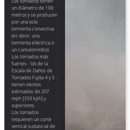
Tropicales
Los tornados tienen
un diámetro de 100
Un ciclón tropical
metros y se producen
tiene un diámetro en
por una sola
la escala de 100s de
tormenta convectiva
*kilómetros* y está
(es decir, una
compuesto de varias
tormenta eléctrica o
a docenas de
un cumulonimbo).
tormentas de
Los tornados más
convección. Los
fuertes - los de la
huracanes más
Escala de Daños de
fuertes - los de la
Tornados Fujita 4 y 5 -
escala de huracanes
tienen vientos
Saffir-Simpson 4 y 5 -
estimados de 207
tienen vientos de 131
mph [333 kph] y
mph [210 kph] y más.
superiores.
Los ciclones
Los tornados
tropicales requieren
requieren un corte
valores muy bajos
vertical sustancial de