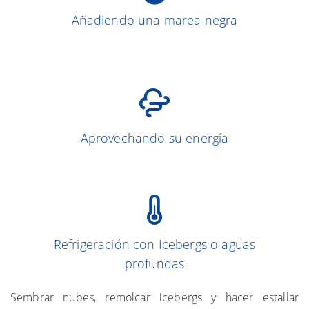
Más sobre el tema
Añadiendo una marea negra
Aprovechando su energía
(Simpson y Simpson 1966)
1013
Refrigeración con Icebergs o aguas
profundas
(Gray et al. 1976)
Sembrar nubes, remolcar icebergs y hacer estallar
Más sobre el tema