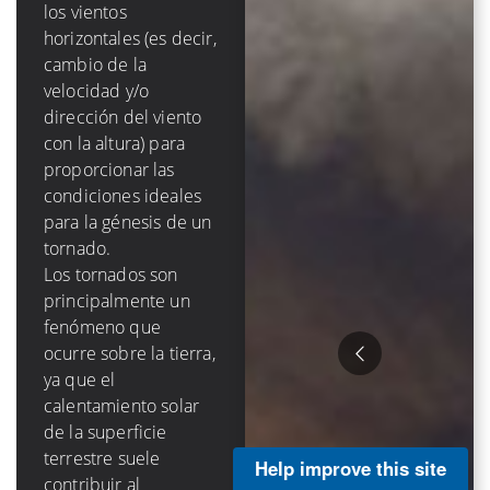
(menos de 10 m/s [20
los vientos
kt, 23 mph]) de
horizontales (es decir,
cizalladura vertical
cambio de la
troposférica para
velocidad y/o
formarse y crecer.
dirección del viento
Los ciclones
con la altura) para
tropicales son un
proporcionar las
fenómeno puramente
condiciones ideales
oceánico: mueren
para la génesis de un
sobre la tierra debido
tornado.
a la pérdida de una
Los tornados son
fuente de humedad,
principalmente un
y tienen una vida útil
fenómeno que
que se mide en días
ocurre sobre la tierra,
Los huracanes
ya que el
tienden a causar
calentamiento solar
mucha más
de la superficie
destrucción que los
terrestre suele
Help improve this site
tornados debido a su
contribuir al