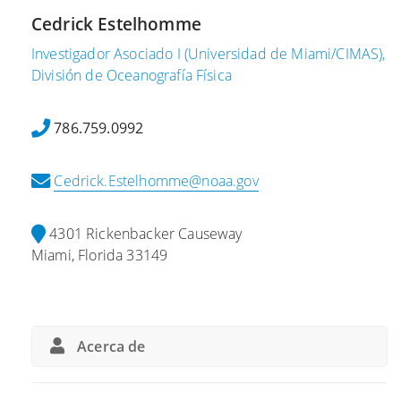
o
Cedrick Estelhomme
d
Investigador Asociado I (Universidad de Miami/CIMAS),
e
División de Oceanografía Física
2
0
2
786.759.0992
2
E
Cedrick.Estelhomme@noaa.gov
l
p
4301 Rickenbacker Causeway
r
Miami, Florida 33149
o
g
r
a
Acerca de
m
a
i