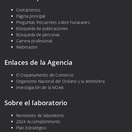
n
a
Contáctenos
e
Página principal
l
Preguntas frecuentes sobre huracanes
Búsqueda de publicaciones
p
Búsqueda de personas
r
Carrera profesional
e
Webmaster
m
i
Enlaces de la Agencia
o
d
El Departamento de Comercio
e
Organismo Nacional del Océano y la Atmósfera
l
Investigación de la NOAA
I
E
Sobre el laboratorio
E
E
Revisiones de laboratorio
2024 Accomplishments
Plan Estratégico