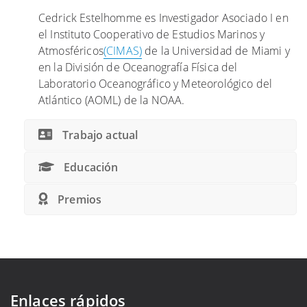
n
Cedrick Estelhomme es Investigador Asociado I en
t
el Instituto Cooperativo de Estudios Marinos y
e
Atmosféricos
(CIMAS)
de la Universidad de Miami y
r
en la División de Oceanografía Física del
n
Laboratorio Oceanográfico y Meteorológico del
a
Atlántico (AOML) de la NOAA.
c
i
Trabajo actual
o
n
Educación
a
l
Premios
A
r
g
o
g
a
Enlaces rápidos