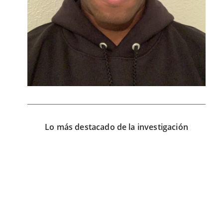
Lo más destacado de la investigación
6
d
e
m
a
y