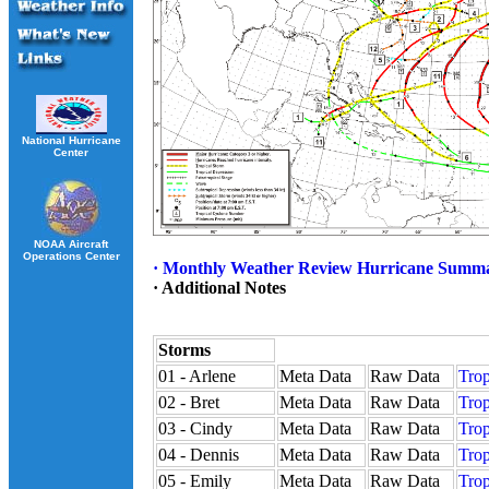
National Hurricane
Center
NOAA Aircraft
Operations Center
· Monthly Weather Review Hurricane Summ
· Additional Notes
Storms
01 - Arlene
Meta Data
Raw Data
Trop
02 - Bret
Meta Data
Raw Data
Trop
03 - Cindy
Meta Data
Raw Data
Trop
04 - Dennis
Meta Data
Raw Data
Trop
05 - Emily
Meta Data
Raw Data
Trop