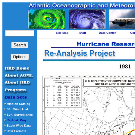
Site Map
Staff
Data Center
Con
1981
Mission Catalog
Sfc. Wind Anal.
Syn. Surveillance
Re-Anal. Proj.
Basin-Wide Data
Data Formats