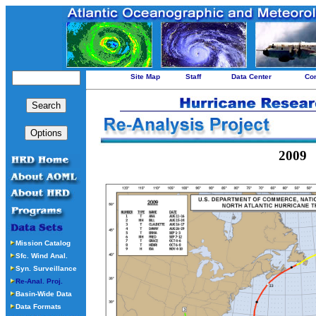
Site Map
Staff
Data Center
Con
2009
Mission Catalog
Sfc. Wind Anal.
Syn. Surveillance
Re-Anal. Proj.
Basin-Wide Data
Data Formats