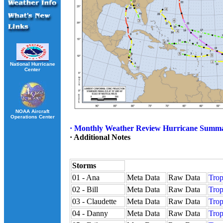
National Hurricane
Center
NOAA Aircraft
Operations Center
· Monthly Weather Review Hurricane Summ
· Additional Notes
Storms
01 - Ana
Meta Data
Raw Data
Trop
02 - Bill
Meta Data
Raw Data
Trop
03 - Claudette
Meta Data
Raw Data
Trop
04 - Danny
Meta Data
Raw Data
Trop