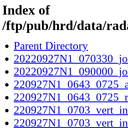
Index of
/ftp/pub/hrd/data/ra
Parent Directory
20220927N1_070330_jobf
20220927N1_090000_jobf
220927N1_0643_0725_an
220927N1_0643_0725_ra
220927N1_0703_vert_in
220927N1_0703_vert_in