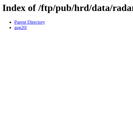
Index of /ftp/pub/hrd/data/rada
Parent Directory
aug20/