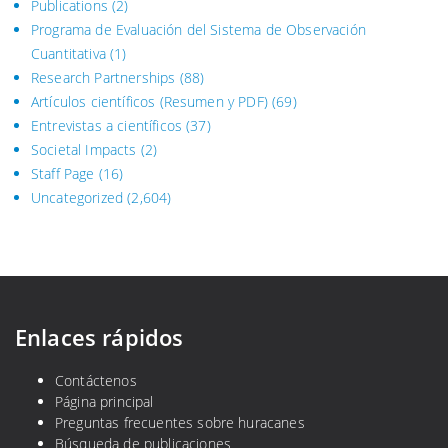
Publications
(2)
Programa de Evaluación del Sistema
de Observación
Cuantitativa (1)
Research Partnerships
(88)
Artículos científicos (Resumen y PDF)
(69)
Entrevistas a científicos
(37)
Societal Impacts
(2)
Staff Page
(16)
Uncategorized
(2,604)
Enlaces rápidos
Contáctenos
Página principal
Preguntas frecuentes sobre huracanes
Búsqueda de publicaciones