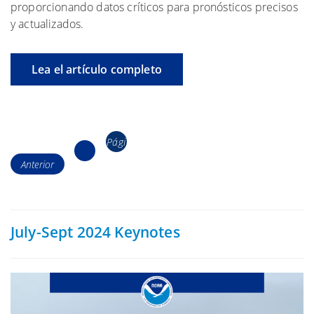
proporcionando datos críticos para pronósticos precisos
y actualizados.
Lea el artículo completo
Navegación
Pági
Página
de
2
Anterior
na
los
1
puestos
July-Sept 2024 Keynotes