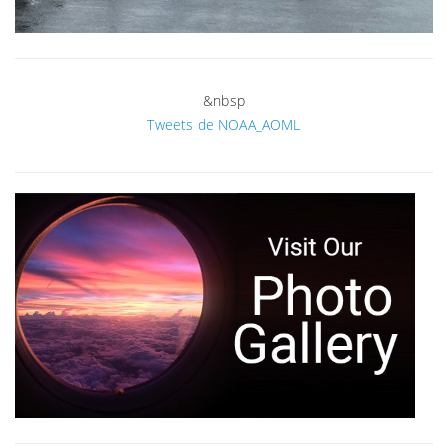
&nbsp
Tweets de NOAA_AOML