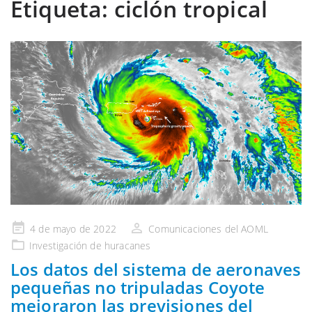
Etiqueta:
ciclón tropical
Publicado
4 de mayo de 2022
Comunicaciones del AOML
en
Investigación de huracanes
Los datos del sistema de aeronaves
pequeñas no tripuladas Coyote
mejoraron las previsiones del