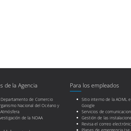
s de la Agencia
Para los empleados
l Departamento de Comercio
Sitio interno de la AOML 
rganismo Nacional del Océano y
Google
 Atmósfera
Servicios de comunicacio
vestigación de la NOAA
Gestión de las instalacion
Revisa el correo electróni
Planes de emergencia (se