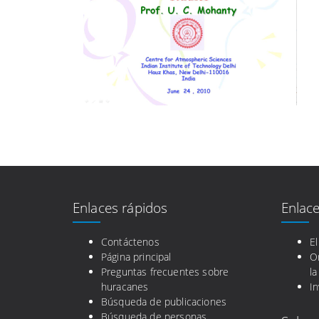
Enlaces rápidos
Enlace
Contáctenos
E
Página principal
O
Preguntas frecuentes sobre
la
huracanes
In
Búsqueda de publicaciones
Búsqueda de personas