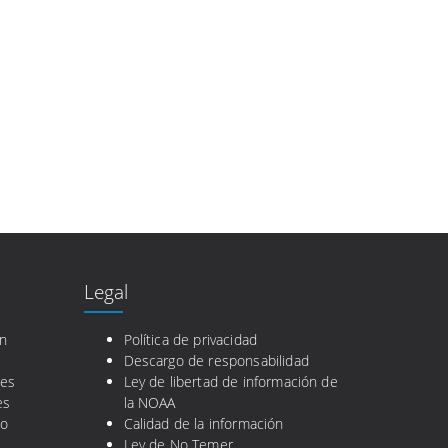
Legal
en
Política de privacidad
Descargo de responsabilidad
nes
Ley de libertad de información de
es
la NOAA
co
Calidad de la información
Ley de No Temer