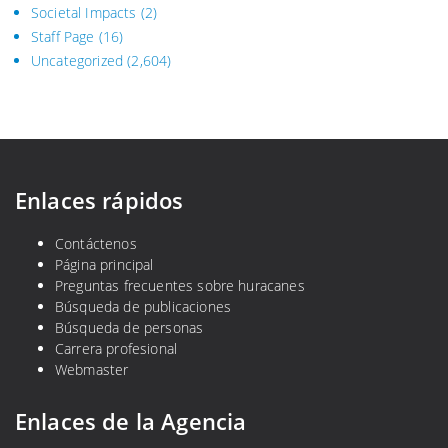
Societal Impacts
(2)
Staff Page
(16)
Uncategorized
(2,604)
Enlaces rápidos
Contáctenos
Página principal
Preguntas frecuentes sobre huracanes
Búsqueda de publicaciones
Búsqueda de personas
Carrera profesional
Webmaster
Enlaces de la Agencia