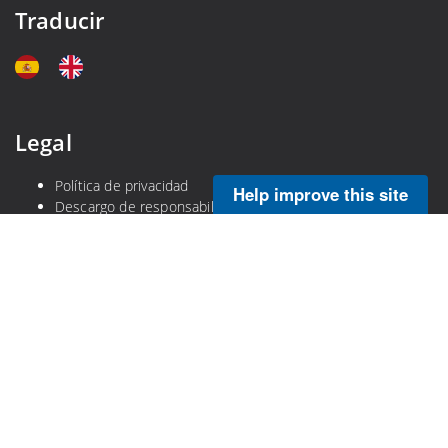
Traducir
Legal
Política de privacidad
Help improve this site
Descargo de responsabilidad
Ley de libertad de información de la NOAA
Calidad de la información
Ley de No Temer
DOC Información en lenguaje sencillo
DOC Gobierno Abierto
Copyright © 2025 NOAA's Atlantic Oceanographic and