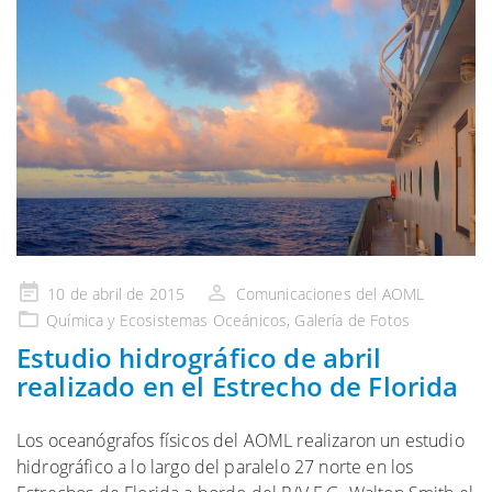
Publicado
10 de abril de 2015
Comunicaciones del AOML
en
Química y Ecosistemas
Oceánicos,
Galería
de Fotos
Estudio hidrográfico de abril
realizado en el Estrecho de Florida
Los oceanógrafos físicos del AOML realizaron un estudio
hidrográfico a lo largo del paralelo 27 norte en los