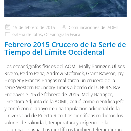
Publicado
15 de febrero de 2015
Comunicaciones del AOML
en
Galería
de fotos,
Oceanografía Física
Febrero 2015 Crucero de la Serie de
Tiempo del Límite Occidental
Los oceanógrafos físicos del AOML Molly Baringer, Ulises
Rivero, Pedro Peña, Andrew Stefanick, Grant Rawson, Jay
Hooper y Francis Bringas realizaron un crucero de la
serie Western Boundary Times a bordo del UNOLS R/V
Endeavor el 15 de febrero de 2015. Molly Baringer,
Directora Adjunta de la AOML, actuó como científica jefe
y contó con el apoyo de una tripulación adicional de la
Universidad de Puerto Rico. Los científicos midieron los
valores de salinidad, temperatura y oxígeno de la
columna de agua. Los científicos también telemedieron