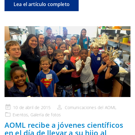
Lea el artículo completo
Publicado
10 de abril de 2015
Comunicaciones del AOML
en
Eventos
,
Galería
de fotos
AOML recibe a jóvenes científicos
en el día de llevar a su hijo al