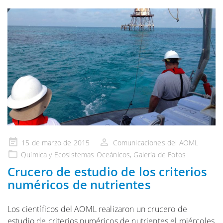
Publicado
15 de marzo de 2015
Comunicaciones del AOML
en
Química y Ecosistemas
Oceánicos,
Galería
de Fotos
Crucero de estudio de los criterios
numéricos de nutrientes
Los científicos del AOML realizaron un crucero de
estudio de criterios numéricos de nutrientes el miércoles