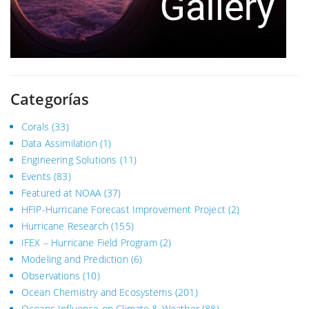
Categorías
Corals
(33)
Data Assimilation
(1)
Engineering Solutions
(11)
Events
(83)
Featured at NOAA
(37)
HFIP-Hurricane Forecast Improvement Project
(2)
Hurricane Research
(155)
IFEX – Hurricane Field Program
(2)
Modeling and Prediction
(6)
Observations
(10)
Ocean Chemistry and Ecosystems
(201)
Oceans Influence on Climate & Weather
(88)