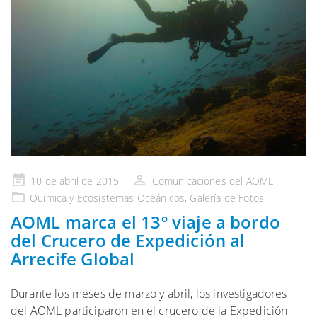
Publicado
10 de abril de 2015
Comunicaciones del AOML
en
Química y Ecosistemas
Oceánicos,
Galería
de Fotos
AOML marca el 13º viaje a bordo
del Crucero de Expedición al
Arrecife Global
Durante los meses de marzo y abril, los investigadores
del AOML participaron en el crucero de la Expedición