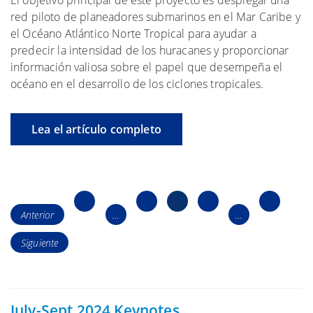
El objetivo principal de este proyecto es desplegar una
red piloto de planeadores submarinos en el Mar Caribe y
el Océano Atlántico Norte Tropical para ayudar a
predecir la intensidad de los huracanes y proporcionar
información valiosa sobre el papel que desempeña el
océano en el desarrollo de los ciclones tropicales.
Lea el artículo completo
Navegación
Página
Página7
Página8
Página9
Página11
de
Anterior
…
…
1
los
Siguiente
puestos
July-Sept 2024 Keynotes