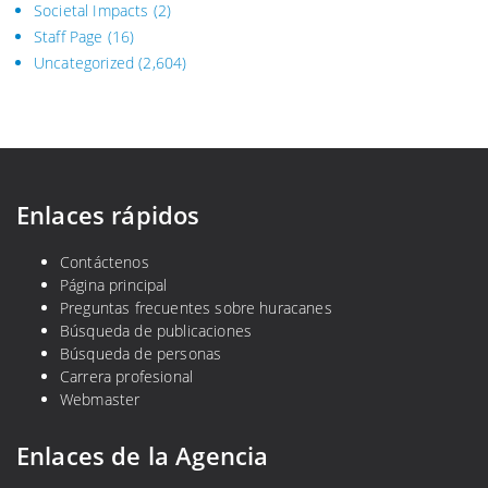
Societal Impacts
(2)
Staff Page
(16)
Uncategorized
(2,604)
Enlaces rápidos
Contáctenos
Página principal
Preguntas frecuentes sobre huracanes
Búsqueda de publicaciones
Búsqueda de personas
Carrera profesional
Webmaster
Enlaces de la Agencia