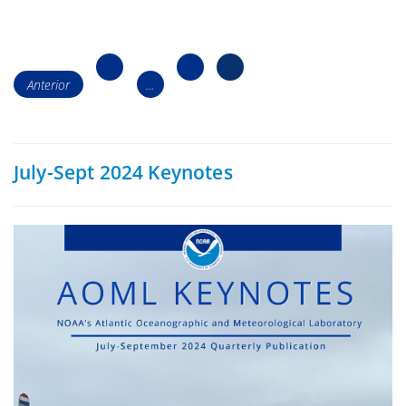
Navegación
Página
Página15
Página16
de
Anterior
...
1
los
puestos
July-Sept 2024 Keynotes