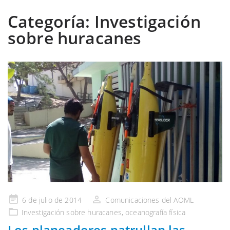
Categoría:
Investigación
sobre huracanes
Publicado
6 de julio de 2014
Comunicaciones del AOML
en
Investigación
sobre huracanes,
oceanografía física
Los planeadores patrullan las